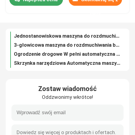
Jednostanowiskowa maszyna do rozdmuchiwania butelek z tworzywa sztucznego 3 głowica matrycowa 15l dmuchawa PET
3-głowicowa maszyna do rozdmuchiwania butelek z detergentem o pojemności 15 litrów, maszyna do rozdmuchiwania butelek 600 bph
nami
Wycieczka po fabryce
Ogrodzenie drogowe W pełni automatyczna maszyna do rozdmuchiwania Automatyczna maszyna do rozdmuchiwania 160L
Skrzynka narzędziowa Automatyczna maszyna do formowania z rozdmuchem 160l PP Akumulator
160l Automatyczna maszyna do rozdmuchiwania butelek PLC Formowanie PET
Kontrola jakości
Akumulatorowa automatyczna maszyna do rozdmuchiwania PE, w pełni automatyczna maszyna do rozdmuchiwania serwo
30l Automatyczny akumulator do rozdmuchiwania maszyny EVA Pojedyncza stacja
Skontaktuj się z nami
Akumulatorowa maszyna do wytłaczania z rozdmuchiwaniem Pojedyncza stacja automatyczna
1 głowica W pełni automatyczna maszyna do formowania z rozdmuchiwaniem Plastikowa paleta 600 bph Dmuchawa do butelek
Aktualności
Czajnik wodny 1 głowica Plastikowa maszyna do rozdmuchiwania z rozdmuchiwaniem PE
Zostaw wiadomość
Wytłaczarka do wytłaczania z rozdmuchiwaniem z tworzywa sztucznego z serii K U Tie Bar Mała butelka PET
Wytłaczarka z rozdmuchem
Oddzwonimy wkrótce!
3-głowicowa wytłaczarka do tworzyw sztucznych z rozdmuchiwaniem 2l Podwójna stacja do formowania z rozdmuchem PE
2l CO Wytłaczarka do wydmuchiwania z rozdmuchem Sprzęt do klejenia butelek z klejem
Automatyczna maszyna do rozdmuchiwania
Wytłaczarka do zabawek z rozdmuchem Maszyna do szybkiego rozdmuchiwania butelek PET 2l
Części samochodowe naftowe Wytłaczarka z rozdmuchem HDPE Wytłaczanie CPM
Plastikowa maszyna do rozdmuchiwania butelek