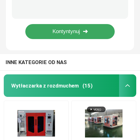
Automatyczna wytłaczarka z rozdmuchiwaniem Jednostanowiskowa maszyna do formowania butelek PE
8 wnęk 18kw plastikowa maszyna do formowania butelek Plastikowa kulka 4 wnęki do formowania z rozdmuchiwaniem
Rozdmuchiwarka HDPE
1-warstwowa maszyna do formowania z rozdmuchem PP o pojemności 2l 1 głowica Automatyczne formowanie PET
1000bph Automatyczna maszyna do rozdmuchiwania butelek z pojedynczą głowicą ABS Dmuchawa do butelek wody
Maszyna do formowania z rozdmuchem PP
Kid Toy PP Blow Molding Machine 1000bph 2l ABS Molding
Maszyna do formowania z rozdmuchem o dużej prędk
INNE KATEGORIE OD NAS
Ciągłe wytłaczanie z rozdmuchem
Wytłaczarka z rozdmuchem
(15)
Akumulatorowa maszyna do rozdmuchiwania
Maszyna do formowania z rozdmuchem z podwójną s
Plastikowa maszyna pomocnicza