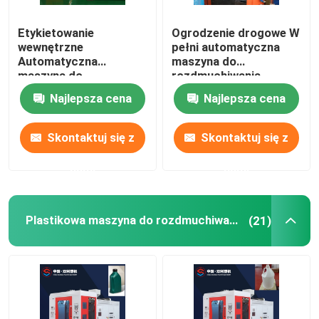
Etykietowanie
Ogrodzenie drogowe W
wewnętrzne
pełni automatyczna
Automatyczna
maszyna do
maszyna do
rozdmuchiwania
formowania z
Automatyczna
Najlepsza cena
Najlepsza cena
rozdmuchiwaniem
maszyna do
Butelka detergentu PE
rozdmuchiwania 160L
10L
Skontaktuj się z
Skontaktuj się z
nami
nami
Plastikowa maszyna do rozdmuchiwania butelek
(21)