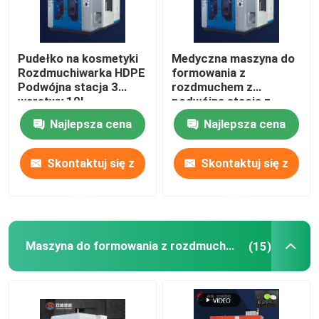
Pudełko na kosmetyki
Medyczna maszyna do
Rozdmuchiwarka HDPE
formowania z
Podwójna stacja 3
rozdmuchem z
warstwy 10l
podwójną stacją z
tworzywa sztucznego
Najlepsza cena
Najlepsza cena
10l Wytłaczanie
Skontaktuj się z
Skontaktuj się z
nami
nami
Maszyna do formowania z rozdmuchem PP
(15)