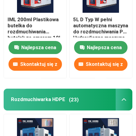
IML 200ml Plastikowa
5L D Typ W pełni
butelka do
automatyczna maszyna
rozdmuchiwania
do rozdmuchiwania PE
butelek ze smarem 10l
Hydrauliczna maszyna
do produkcji butelek
Najlepsza cena
Najlepsza cena
Skontaktuj się z
Skontaktuj się z
nami
nami
Rozdmuchiwarka HDPE
(23)