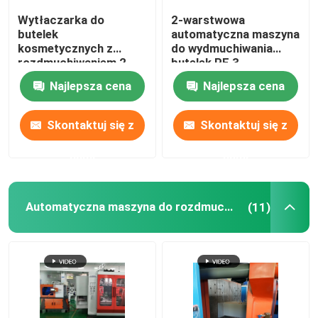
Wytłaczarka do
2-warstwowa
Forma do rozdmuchiwania
butelek
automatyczna maszyna
kosmetycznych z
do wydmuchiwania
rozdmuchiwaniem 2
butelek PE 3
głowice 10 ml
wytłaczanie z
W pełni elektryczna maszyna do rozdmuchiwania
Najlepsza cena
Najlepsza cena
podwójna stacja
tworzywa sztucznego
z głowicą matrycową
Skontaktuj się z
Skontaktuj się z
nami
nami
Automatyczna maszyna do rozdmuchiwania
(11)