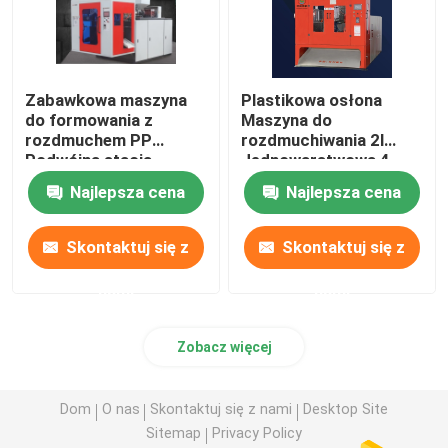
Zabawkowa maszyna
Plastikowa osłona
do formowania z
Maszyna do
rozdmuchem PP
rozdmuchiwania 2l
Podwójna stacja
Jednowarstwowa 4
Maszyna do
wnęki Automatyczna
Najlepsza cena
Najlepsza cena
rozdmuchiwania 55 mm
butelka PET
2l
Skontaktuj się z
Skontaktuj się z
nami
nami
Zobacz więcej
Dom
O nas
Skontaktuj się z nami
Desktop Site
Sitemap
Privacy Policy