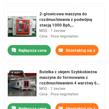
nami
2-głowicowa maszyna do
rozdmuchiwania z podwójną
stacją 1000 Bph,
wydmuchiwarka z tworzywa
MOQ：1 zestaw
sztucznego do kręgli
Cena：Price negotiation.
Najlepsza cena
Skontaktuj się z
nami
Butelka z olejem Szybkobieżna
Dom
maszyna do formowania z
rozdmuchiwaniem 4 warstwy 6
głowic 5l
MOQ：1 zestaw
Produkty
Cena：Price negotiation.
O nas
Najlepsza cena
Skontaktuj się z