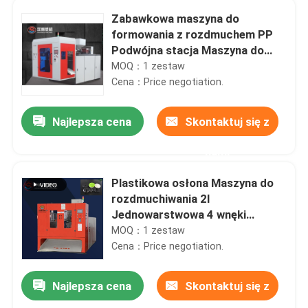
Zabawkowa maszyna do
formowania z rozdmuchem PP
Podwójna stacja Maszyna do
rozdmuchiwania 55 mm 2l
MOQ：1 zestaw
Cena：Price negotiation.
Najlepsza cena
Skontaktuj się z
nami
Plastikowa osłona Maszyna do
rozdmuchiwania 2l
Jednowarstwowa 4 wnęki
Automatyczna butelka PET
MOQ：1 zestaw
Cena：Price negotiation.
Najlepsza cena
Skontaktuj się z