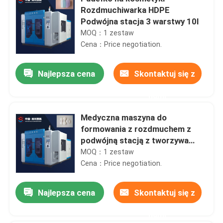
Rozdmuchiwarka HDPE
Podwójna stacja 3 warstwy 10l
MOQ：1 zestaw
Cena：Price negotiation.
Najlepsza cena
Skontaktuj się z
nami
Medyczna maszyna do
formowania z rozdmuchem z
podwójną stacją z tworzywa
sztucznego 10l Wytłaczanie
MOQ：1 zestaw
Cena：Price negotiation.
Najlepsza cena
Skontaktuj się z
nami