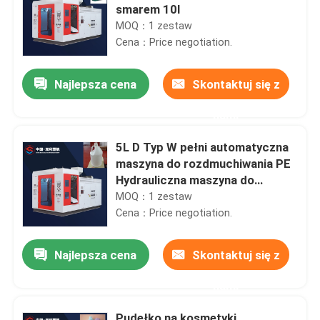
smarem 10l
MOQ：1 zestaw
Cena：Price negotiation.
Najlepsza cena
Skontaktuj się z
nami
5L D Typ W pełni automatyczna
maszyna do rozdmuchiwania PE
Hydrauliczna maszyna do
produkcji butelek
MOQ：1 zestaw
Cena：Price negotiation.
Najlepsza cena
Skontaktuj się z
nami
Pudełko na kosmetyki