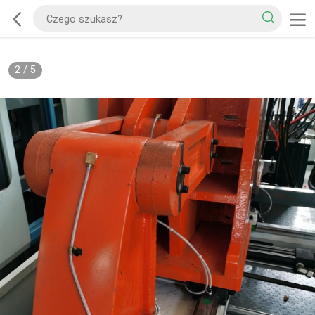
2
/
5