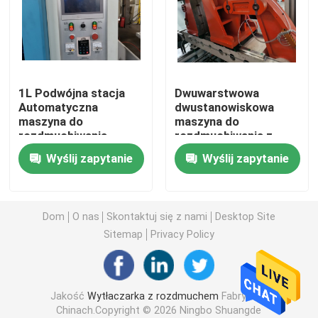
Rozdmuchiwarka HDPE
Maszyna do formowania z rozdmuchem PP
1L Podwójna stacja
Dwuwarstwowa
Automatyczna
dwustanowiskowa
maszyna do
maszyna do
Maszyna do formowania z rozdmuchem o dużej prędk
rozdmuchiwania
rozdmuchiwania z
butelek PE Kosmetyki
rozdmuchiwaniem
Wyślij zapytanie
Wyślij zapytanie
Maszyna do butelek
Ciągłe wytłaczanie z rozdmuchem
PE
Akumulatorowa maszyna do rozdmuchiwania
Dom
O nas
Skontaktuj się z nami
Desktop Site
Sitemap
Privacy Policy
Maszyna do formowania z rozdmuchem z podwójną s
Jakość
Wytłaczarka z rozdmuchem
Fabryka w
Plastikowa maszyna pomocnicza
Chinach.Copyright © 2026 Ningbo Shuangde