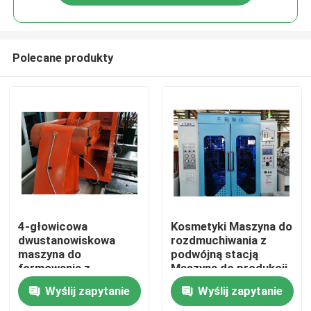
Polecane produkty
Dom
4-głowicowa
Kosmetyki Maszyna do
dwustanowiskowa
rozdmuchiwania z
maszyna do
podwójną stacją
Produkty
formowania z
Maszyna do produkcji
rozdmuchiwaniem
butelek HDPE 5L
Wyślij zapytanie
Wyślij zapytanie
1000 Bph 5l
O nas
automatyczna butelka