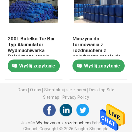
Rozdmuchiwarka HDPE
Maszyna do formowania z rozdmuchem PP
200L Butelka Tie Bar
Maszyna do
Typ Akumulator
formowania z
Wydmuchiwarka
rozdmuchem z
Maszyna do formowania z rozdmuchem o dużej prędk
Pojedyncza stacja
pojedynczą stacją do
wiadra do układania
Wyślij zapytanie
Wyślij zapytanie
chemikaliów o
Ciągłe wytłaczanie z rozdmuchem
pojemności 200 litrów
Akumulatorowa maszyna do rozdmuchiwania
Dom
O nas
Skontaktuj się z nami
Desktop Site
Sitemap
Privacy Policy
Maszyna do formowania z rozdmuchem z podwójną s
Jakość
Wytłaczarka z rozdmuchem
Fabryka w
Plastikowa maszyna pomocnicza
Chinach.Copyright © 2026 Ningbo Shuangde