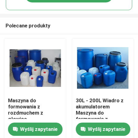
Polecane produkty
Dom
Maszyna do
30L - 200L Wiadro z
formowania z
akumulatorem
rozdmuchem z
Maszyna do
Produkty
głowicą
formowania z
akumulatorową do 20L
rozdmuchem Wysoka
Wyślij zapytanie
Wyślij zapytanie
- 200L chemicznego
prędkość
O nas
wiadra do układania w