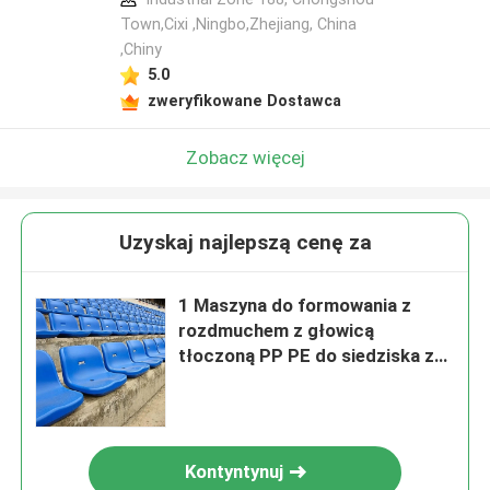
Town,Cixi ,Ningbo,Zhejiang, China
,Chiny
5.0
zweryfikowane Dostawca
Zobacz więcej
Uzyskaj najlepszą cenę za
1 Maszyna do formowania z
rozdmuchem z głowicą
tłoczoną PP PE do siedziska z
tworzywa sztucznego
Kontyntynuj