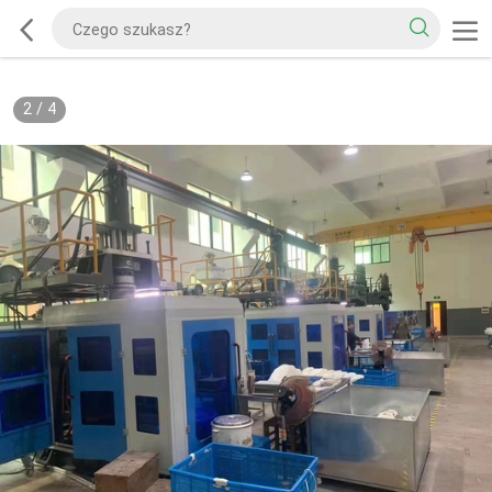
2
/
4