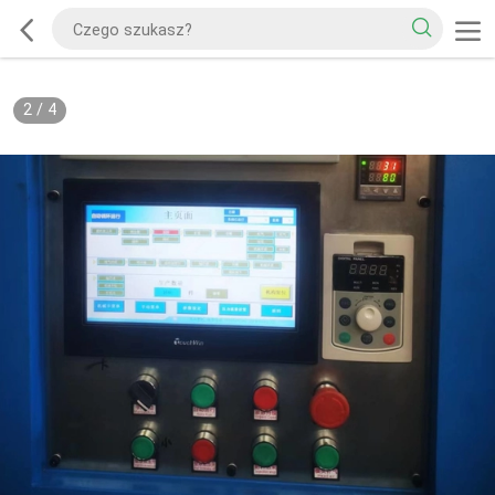
2
/
4