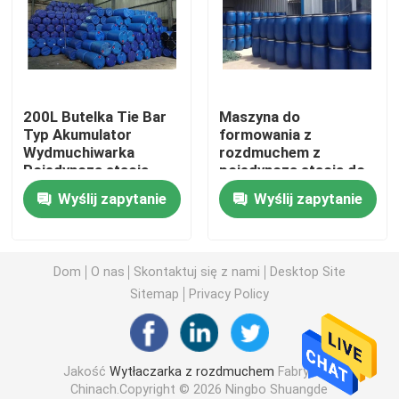
Rozdmuchiwarka HDPE
Maszyna do formowania z rozdmuchem PP
200L Butelka Tie Bar
Maszyna do
Typ Akumulator
formowania z
Wydmuchiwarka
rozdmuchem z
Maszyna do formowania z rozdmuchem o dużej prędk
Pojedyncza stacja
pojedynczą stacją do
wiadra do układania
Wyślij zapytanie
Wyślij zapytanie
chemikaliów o
Ciągłe wytłaczanie z rozdmuchem
pojemności 200 litrów
Akumulatorowa maszyna do rozdmuchiwania
Dom
O nas
Skontaktuj się z nami
Desktop Site
Sitemap
Privacy Policy
Maszyna do formowania z rozdmuchem z podwójną s
Jakość
Wytłaczarka z rozdmuchem
Fabryka w
Plastikowa maszyna pomocnicza
Chinach.Copyright © 2026 Ningbo Shuangde