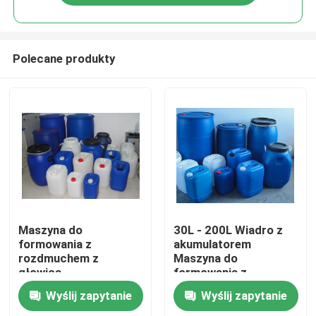
Polecane produkty
Dom
Maszyna do
30L - 200L Wiadro z
formowania z
akumulatorem
rozdmuchem z
Maszyna do
Produkty
głowicą
formowania z
akumulatorową do 20L
rozdmuchem Wysoka
Wyślij zapytanie
Wyślij zapytanie
- 200L chemicznego
prędkość
O nas
wiadra do układania w