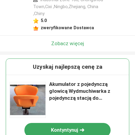
Town,Cixi ,Ningbo,Zhejiang, China
,Chiny
5.0
zweryfikowane Dostawca
Zobacz więcej
Uzyskaj najlepszą cenę za
Akumulator z pojedynczą
głowicą Wydmuchiwarka z
pojedynczą stacją do
plastikowej podstawy krzesła
Kontyntynuj