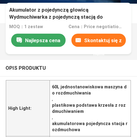
Akumulator z pojedynczą głowicą
Wydmuchiwarka z pojedynczą stacją do
plastikowej podstawy krzesła
MOQ：1 zestaw
Cena：Price negotiation.
Najlepsza cena
Skontaktuj się z
nami
OPIS PRODUKTU
60L jednostanowiskowa maszyna d
o rozdmuchiwania
,
plastikowa podstawa krzesła z roz
High Light:
dmuchiwaniem
,
akumulatorowa pojedyncza stacja r
ozdmuchowa