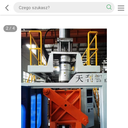
2
/
4