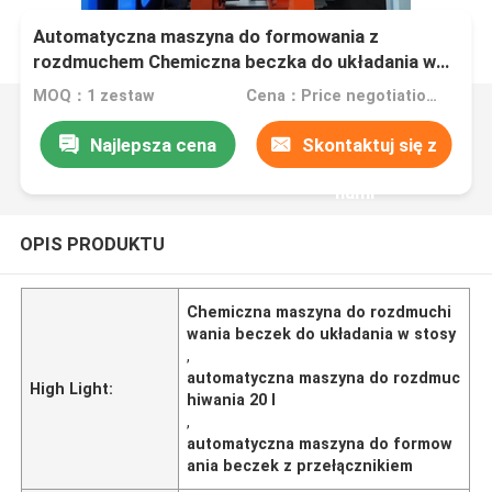
Automatyczna maszyna do formowania z
rozdmuchem Chemiczna beczka do układania w
stosy 20L - 50L
MOQ：1 zestaw
Cena：Price negotiation.
Najlepsza cena
Skontaktuj się z
nami
OPIS PRODUKTU
Chemiczna maszyna do rozdmuchi
wania beczek do układania w stosy
,
automatyczna maszyna do rozdmuc
High Light:
hiwania 20 l
,
automatyczna maszyna do formow
ania beczek z przełącznikiem