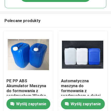
Polecane produkty
Dom
PE PP ABS
Automatyczna
Akumulator Maszyna
maszyna do
do formowania z
formowania z
O nas
rozdmuchem Wiadro
rozdmuchem o dużej
do układania w stosy
prędkości do 20-
Wyślij zapytanie
Wyślij zapytanie
30 l
litrowego wiadra do
Łączność
układania w stos