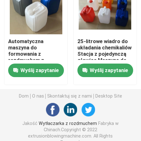
Ciągłe wytłaczanie z rozdmuchem
Akumulatorowa maszyna do rozdmuchiwania
Automatyczna
25-litrowe wiadro do
maszyna do
układania chemikaliów
formowania z
Stacja z pojedynczą
Maszyna do formowania z rozdmuchem z podwójną s
rozdmuchem z
głowicą Maszyna do
pojedynczą głowicą
formowania z
Wyślij zapytanie
Wyślij zapytanie
do 25-litrowej butelki
rozdmuchem Wysoka
Plastikowa maszyna pomocnicza
chemicznej
prędkość
Forma do rozdmuchiwania
Dom
O nas
Skontaktuj się z nami
Desktop Site
W pełni elektryczna maszyna do rozdmuchiwania
Jakość
Wytłaczarka z rozdmuchem
Fabryka w
Chinach.Copyright © 2022
extrusionblowingmachine.com. All Rights