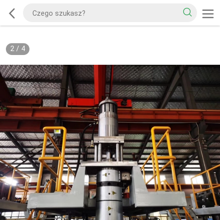
2
/
4