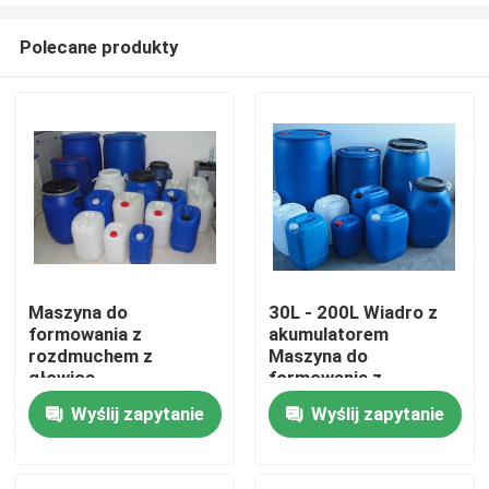
Polecane produkty
Maszyna do
30L - 200L Wiadro z
formowania z
akumulatorem
Dom
rozdmuchem z
Maszyna do
głowicą
formowania z
akumulatorową do 20L
rozdmuchem Wysoka
Wyślij zapytanie
Wyślij zapytanie
Produkty
- 200L chemicznego
prędkość
wiadra do układania w
stosy
O nas