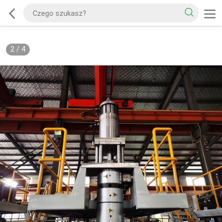
2
/
4