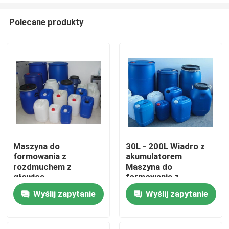
Polecane produkty
Maszyna do
30L - 200L Wiadro z
formowania z
akumulatorem
Dom
rozdmuchem z
Maszyna do
głowicą
formowania z
akumulatorową do 20L
rozdmuchem Wysoka
Wyślij zapytanie
Wyślij zapytanie
Produkty
- 200L chemicznego
prędkość
wiadra do układania w
stosy
O nas