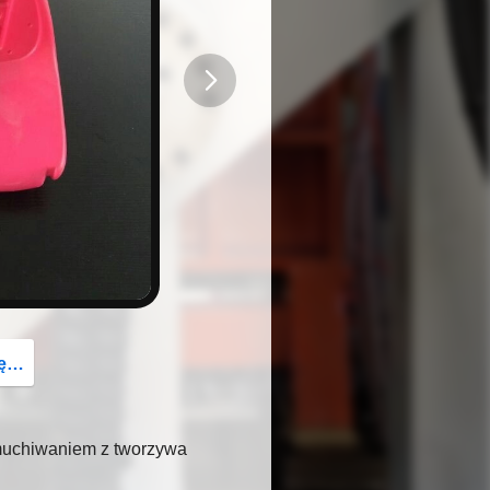
button
az
muchiwaniem z tworzywa