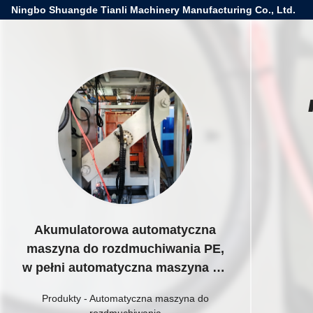
Ningbo Shuangde Tianli Machinery Manufacturing Co., Ltd.
Akumulatorowa automatyczna
maszyna do rozdmuchiwania PE,
w pełni automatyczna maszyna do
rozdmuchiwania serwo
Produkty
-
Automatyczna maszyna do
rozdmuchiwania