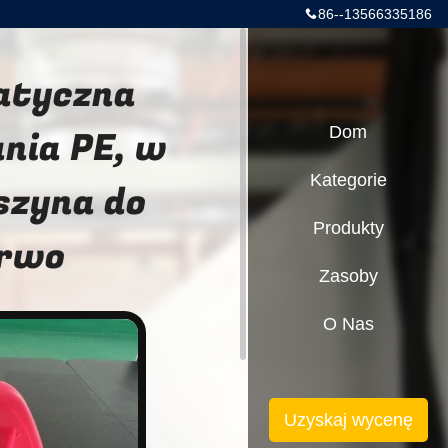
86--13566335186
atyczna
nia PE, w
Dom
Kategorie
szyna do
Produkty
erwo
Zasoby
O Nas
Uzyskaj wycenę