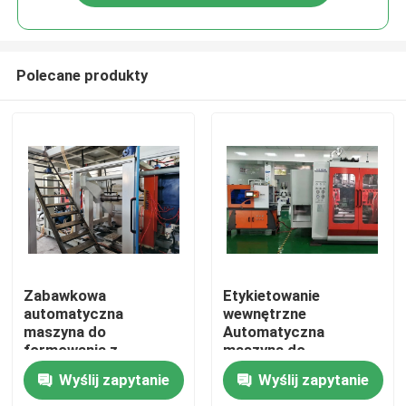
Polecane produkty
Dom
Zabawkowa
Etykietowanie
automatyczna
wewnętrzne
maszyna do
Automatyczna
O nas
formowania z
maszyna do
rozdmuchem
formowania z
Wyślij zapytanie
Wyślij zapytanie
Pojedyncza stacja
rozdmuchiwaniem
Łączność
Akumulator 30l
Butelka detergentu PE