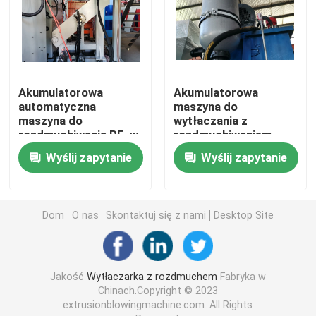
Ciągłe wytłaczanie z rozdmuchem
Akumulatorowa maszyna do rozdmuchiwania
Akumulatorowa
Akumulatorowa
automatyczna
maszyna do
maszyna do
wytłaczania z
Maszyna do formowania z rozdmuchem z podwójną s
rozdmuchiwania PE, w
rozdmuchiwaniem
pełni automatyczna
Pojedyncza stacja
Wyślij zapytanie
Wyślij zapytanie
maszyna do
automatyczna
Plastikowa maszyna pomocnicza
rozdmuchiwania
serwo
Forma do rozdmuchiwania
Dom
O nas
Skontaktuj się z nami
Desktop Site
W pełni elektryczna maszyna do rozdmuchiwania
Jakość
Wytłaczarka z rozdmuchem
Fabryka w
Chinach.Copyright © 2023
extrusionblowingmachine.com. All Rights