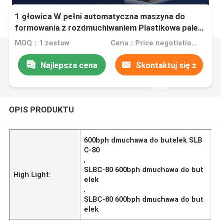
1 głowica W pełni automatyczna maszyna do
formowania z rozdmuchiwaniem Plastikowa paleta
600 bph Dmuchawa do butelek
MOQ：1 zestaw
Cena：Price negotiation.
Najlepsza cena
Skontaktuj się z
nami
OPIS PRODUKTU
600bph dmuchawa do butelek SLB
C-80
,
SLBC-80 600bph dmuchawa do but
High Light:
elek
,
SLBC-80 600bph dmuchawa do but
elek