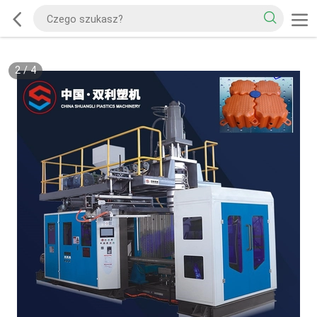
2
/
4