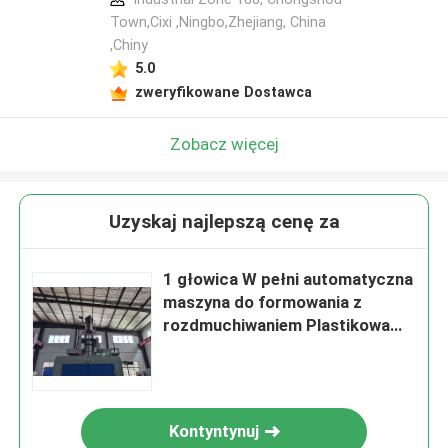
Town,Cixi ,Ningbo,Zhejiang, China
,Chiny
5.0
zweryfikowane Dostawca
Zobacz więcej
Uzyskaj najlepszą cenę za
1 głowica W pełni automatyczna
maszyna do formowania z
rozdmuchiwaniem Plastikowa
paleta 600 bph Dmuchawa do
butelek
Kontyntynuj